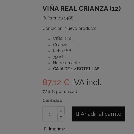
VIÑA REAL CRIANZA (12)
Referencia
1488
Condición:
Nuevo producto
VIÑA REAL
Crianza
REF 1488
750cl
No retornable
CAJA DE 12 BOTELLAS
87,12 €
IVA incl.
7,26 €
por unidad
Cantidad
Añadir al carrito
Imprimir