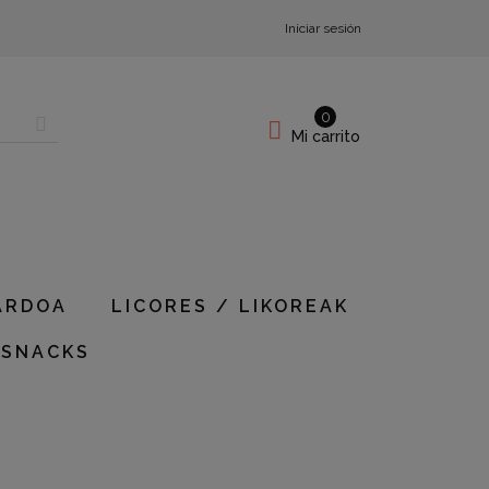
Iniciar sesión
0
Mi carrito
ARDOA
LICORES / LIKOREAK
 SNACKS