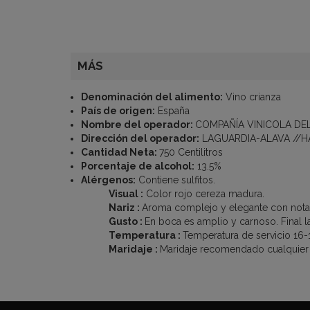
MÁS
Denominación del alimento:
Vino crianza
País de origen:
España
Nombre del operador:
COMPAÑÍA VINICOLA DE
Dirección del operador:
LAGUARDIA-ALAVA //H
Cantidad Neta:
750 Centilitros
Porcentaje de alcohol:
13.5%
Alérgenos:
Contiene sulfitos.
Visual :
Color rojo cereza madura.
Nariz :
Aroma complejo y elegante con notas
Gusto :
En boca es amplio y carnoso. Final l
Temperatura :
Temperatura de servicio 16-
Maridaje :
Maridaje recomendado cualquier p