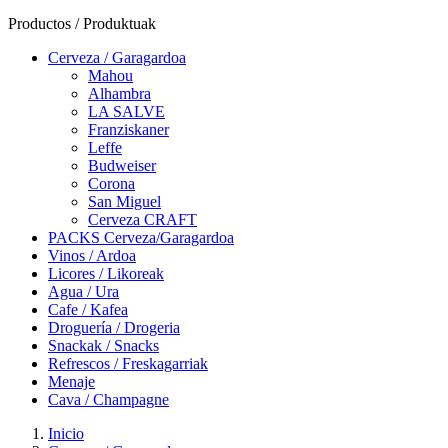
Productos / Produktuak
Cerveza / Garagardoa
Mahou
Alhambra
LA SALVE
Franziskaner
Leffe
Budweiser
Corona
San Miguel
Cerveza CRAFT
PACKS Cerveza/Garagardoa
Vinos / Ardoa
Licores / Likoreak
Agua / Ura
Cafe / Kafea
Droguería / Drogeria
Snackak / Snacks
Refrescos / Freskagarriak
Menaje
Cava / Champagne
Inicio